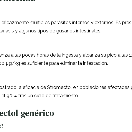
icazmente múltiples parásitos internos y externos. Es prescr
ilariasis y algunos tipos de gusanos intestinales.
enza a las pocas horas de la ingesta y alcanza su pico a las 
0 μg/kg es suficiente para eliminar la infestación.
rado la eficacia de Stromectol en poblaciones afectadas por
 el 90 % tras un ciclo de tratamiento.
ectol genérico
e?