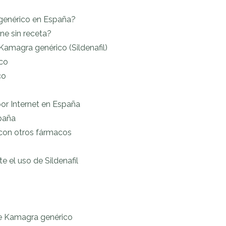
enérico en España?
ne sin receta?
Kamagra genérico (Sildenafil)
co
co
r Internet en España
paña
 con otros fármacos
 el uso de Sildenafil
re Kamagra genérico