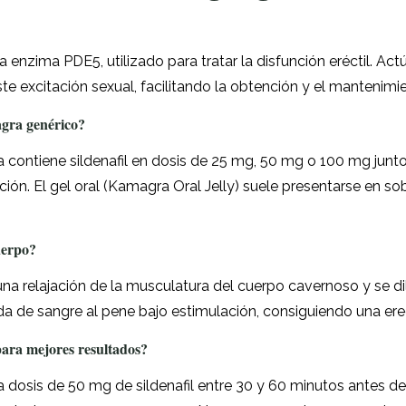
e la enzima PDE5, utilizado para tratar la disfunción eréctil. A
e excitación sexual, facilitando la obtención y el mantenimie
agra genérico?
ontiene sildenafil en dosis de 25 mg, 50 mg o 100 mg junto
ción. El gel oral (Kamagra Oral Jelly) suele presentarse en s
uerpo?
 una relajación de la musculatura del cuerpo cavernoso y se d
a de sangre al pene bajo estimulación, consiguiendo una erec
ra mejores resultados?
dosis de 50 mg de sildenafil entre 30 y 60 minutos antes de 